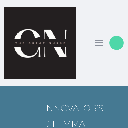
Toggle nav
THE INNOVATOR’S
DILEMMA